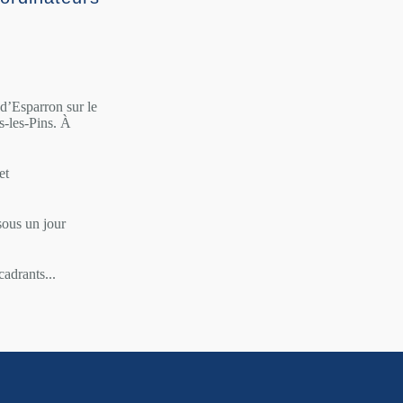
d’Esparron sur le
-les-Pins. À
et
sous un jour
cadrants...