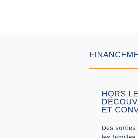
Passer
au
contenu
FINANCEME
HORS LE
DÉCOUV
ET CONVI
Des sorties 
les familles